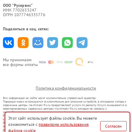
ООО "Русервис"
ИНН 7702633247
ОГРН 1077746335776
Поделиться в соц. сетях:
Мы принимаем
все формы оплаты
Политика конфиденциальности
Вся информация на сайте носит исключительно справочный характер.
Товарные знаки используются исключительно для описания устройств, в отношении которых
сервисные центры vla.mimaki-fix.ru предоставляют услуги по ремонту. Услуги оказываются в
неавторизованных сервисных центрах vla.mimaki-fix.ru, которые не связаны с
правообладателями товарных знаков или их официальными представителями.
Ремонт осуществляется для устройств, уже введенных в гражданский оборот в соответствии
Этот сайт использует файлы cookie. Вы можете
со статьей 1487 ГК РФ.
Использование товарных знаков не преследует цели индивидуализации услуг или введения
ознакомиться с
правилами использования
Согласен
потребителей в заблуждение, а служит для информирования о предоставляемых услугах по
файлов cookie
ремонту техники указанных брендов.