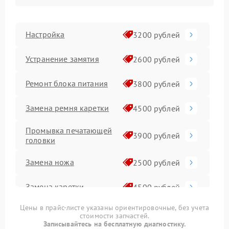
Настройка
3200 рублей
Устранение замятия
2600 рублей
Ремонт блока питания
3800 рублей
Замена ремня каретки
4500 рублей
Промывка печатающей
3900 рублей
головки
Замена ножа
2500 рублей
Замена каретки
4500 рублей
Цены в прайс-листе указаны ориентировочные, без учета
Замена печатной
4800 рублей
стоимости запчастей.
головки
Записывайтесь на бесплатную диагностику.