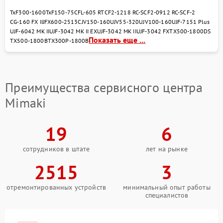
TxF300-1600
TxF150-75
CFL-605 RT
CF2-1218 RC-S
CF2-0912 RC-S
CF-2
CG-160 FX II
JFX600-2513
СJV150-160
UJV55-320
UJV100-160
UJF-7151 Plus
UJF-6042 MK II
UJF-3042 MK II EX
UJF-3042 MK II
UJF-3042 FX
TX500-1800DS
Показать еще ...
TX500-1800B
TX300P-1800B
Преимущества сервисного центра
Mimaki
19
6
сотрудников в штате
лет на рынке
2515
3
отремонтированных устройств
минимальный опыт работы
специалистов